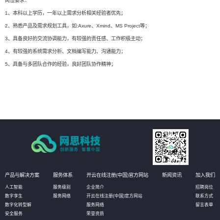
岗位要求：
1、本科以上学历，一年以上需求分析相关经验者优先；
2、熟悉产品及需求规划工具，如:Axure、Xmind、MS Project等；
3、具备良好的交流协调能力，有较强的责任感、工作积极主动；
4、有较强的系统需求分析、文档编写能力、沟通能力；
5、具备与多团队合作的经验，良好团队协作精神；
产品与解决方案
服务体系
开云在线注册(中国)官方网站
新闻资讯
加入我们
人工智能
服务级别
企业简介
招聘岗位
数字孪生
服务网络
开云在线注册(中国)官方网站
联系方式
数字化转型解
服务网络
留言表单
安全服务
荣誉资质