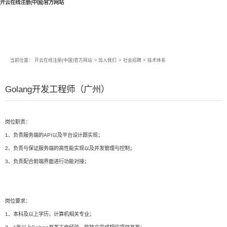
开云在线注册(中国)官方网站
当前位置：
开云在线注册(中国)官方网站
>
加入我们
>
社会招聘
>
技术体系
Golang开发工程师（广州）
岗位职责：
1、负责服务端的API以及平台设计跟实现；
2、负责与保证服务端的高性能实现以及并发管理与控制；
3、负责配合前端界面进行功能对接；
岗位要求：
1、本科及以上学历，计算机相关专业；